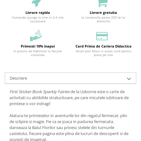
Livrare rapida
Livrare gratuita
Comanda ajunge la tine in 2-4 zile
la comenzile peste 200 lei la
lucratoare
domiciliu
Primesti 10% inapoi
Card Prima de Cariera Didactica
in puncte de fidelitate la fiecare
Acum poti folosi si acest card pentru
comanda
plata pe site
Descriere
First Sticker Book Sparkly Fairies
de la Usborne este o carte de
activitati cu abtibilde stralucitoare, pe care micutele iubitoare de
printese o vor indragi!
Alatura-te printeselor in aventurile lor din regatul fermecat, plin
de sclipire si magie. Fie ca se joaca in padurea fermecata,
danseaza la Balul Florilor sau privesc stelele din turnurile
castelului, fiecare pagina este plina de lucruri de descoperit si de
povesti de imaginat.