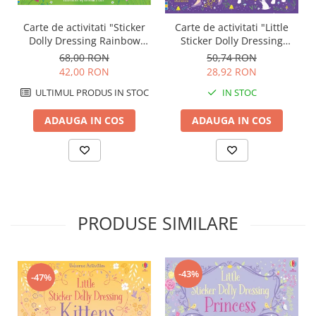
Carte de activitati "Sticker
Carte de activitati "Little
Dolly Dressing Rainbow
Sticker Dolly Dressing
Unicorns", format A4,
Unicorns", format A5,
68,00 RON
50,74 RON
Usborne
Usborne
42,00 RON
28,92 RON
ULTIMUL PRODUS IN STOC
IN STOC
ADAUGA IN COS
ADAUGA IN COS
PRODUSE SIMILARE
-43%
-47%