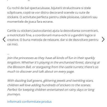
Cu rochii de bal spectaculoase, bijuterii stralucitoare si stele
sclipitoare, copiii se vor distra decorand scenele cu sute de
stickere. O activitate perfecta pentru zilele ploioase, calatorii sau
momentele de joaca fara ecrane.
Cartile cu stickers (autocolante) ajuta la dezvoltarea concentrarii,
a motricitatii fine, a coordonarii mana-ochi si a gandirii logice si
creative. O buna metoda de relaxare, dar si de dezvoltare pentru
cei mici.
...
Join the princesses as they have all kinds of fun in their sparkly
kingdom. Whether it's playing in the enchanted forest, dancing at
the Blossom Ball, or stargazing from the castle turrets; there's so
much to discover and talk about on every page.
With dazzling ball gowns, glittering jewels and twinkling stars,
children will love adding hundreds of stickers to the scenes.
Perfect for keeping children entertained on rainy days or long
journeys.
Informatii conformitate produs