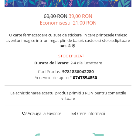
60,00 RON
39,00 RON
Economisesti:
21,00
RON
O carte fermecatoare cu sute de stickere, in care printesele traiesc
aventuri magice intr-un regat plin de baluri, castele si stele sclipitoare
👑✨🌸🌟
STOC EPUIZAT
Durata de livrare:
2-4 zile lucratoare
Cod Produs:
9781836042280
Ai nevoie de ajutor?
0747854850
La achizitionarea acestui produs primiti
3
RON pentru comenzile
viitoare
Adauga la Favorite
Cere informatii