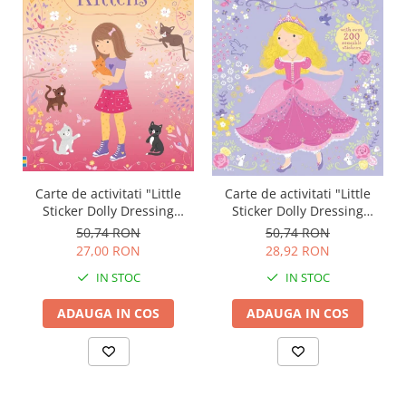
Carte de activitati "Little
Carte de activitati "Little
Sticker Dolly Dressing
Sticker Dolly Dressing
Kittens", format A5,
Princess", 200 stickers,
50,74 RON
50,74 RON
Usborne
format A5, Usborne
27,00 RON
28,92 RON
IN STOC
IN STOC
ADAUGA IN COS
ADAUGA IN COS