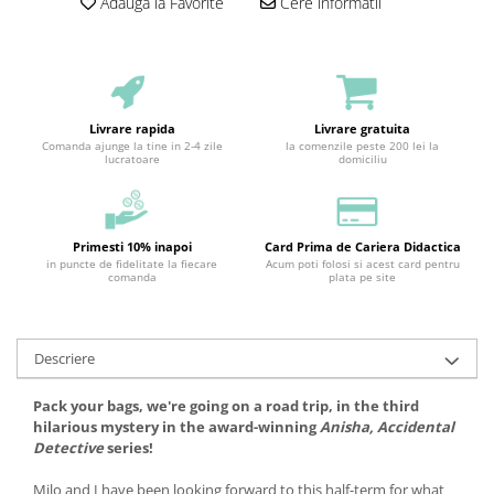
Adauga la Favorite
Cere informatii
Livrare rapida
Livrare gratuita
Comanda ajunge la tine in 2-4 zile
la comenzile peste 200 lei la
lucratoare
domiciliu
Primesti 10% inapoi
Card Prima de Cariera Didactica
in puncte de fidelitate la fiecare
Acum poti folosi si acest card pentru
comanda
plata pe site
Descriere
Pack your bags, we're going on a road trip, in the third
hilarious mystery in the award-winning
Anisha, Accidental
Detective
series!
Milo and I have been looking forward to this half-term for what