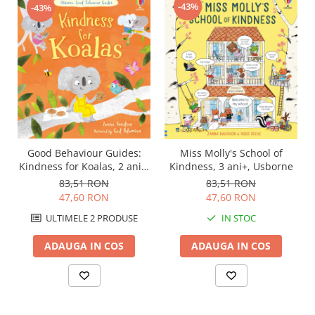
-43%
-43%
Good Behaviour Guides:
Miss Molly's School of
Kindness for Koalas, 2 ani+,
Kindness, 3 ani+, Usborne
Usborne
83,51 RON
83,51 RON
47,60 RON
47,60 RON
ULTIMELE 2 PRODUSE
IN STOC
ADAUGA IN COS
ADAUGA IN COS