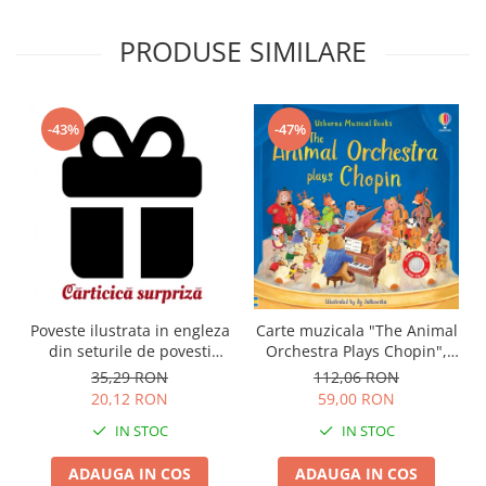
PRODUSE SIMILARE
-43%
-47%
Carte muzicala "The Animal
Poveste ilustrata in engleza
Orchestra Plays Chopin",
din seturile de povesti
cartonata, Usborne
Usborne
112,06 RON
35,29 RON
59,00 RON
20,12 RON
IN STOC
IN STOC
ADAUGA IN COS
ADAUGA IN COS