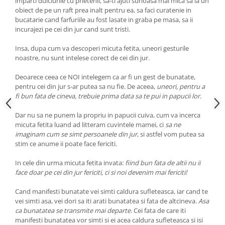
imparti dulciurile cu prietenii, sa-ti ajuti surioasa mai mica sa ia un
obiect de pe un raft prea inalt pentru ea, sa faci curatenie in
bucatarie cand farfuriile au fost lasate in graba pe masa, sa ii
incurajezi pe cei din jur cand sunt tristi.
Insa, dupa cum va descoperi micuta fetita, uneori gesturile
noastre, nu sunt intelese corect de cei din jur.
Deoarece ceea ce NOI intelegem ca ar fi un gest de bunatate,
pentru cei din jur s-ar putea sa nu fie. De aceea,
uneori, pentru a
fi bun fata de cineva, trebuie prima data sa te pui in papucii lor.
Dar nu sa ne punem la propriu in papucii cuiva, cum va incerca
micuta fetita luand ad litteram cuvintele mamei, ci
sa ne
imaginam cum se simt persoanele din jur
, si astfel vom putea sa
stim ce anume ii poate face fericiti.
In cele din urma micuta fetita invata:
fiind bun fata de altii nu ii
face doar pe cei din jur fericiti, ci si noi devenim mai fericiti!
Cand manifesti bunatate vei simti caldura sufleteasca, iar cand te
vei simti asa, vei dori sa iti arati bunatatea si fata de altcineva.
Asa
ca bunatatea se transmite mai departe
. Cei fata de care iti
manifesti bunatatea vor simti si ei acea caldura sufleteasca si isi