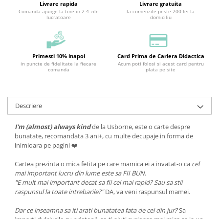
Livrare rapida
Livrare gratuita
Comanda ajunge la tine in 2-4 zile
la comenzile peste 200 lei la
lucratoare
domiciliu
Primesti 10% inapoi
Card Prima de Cariera Didactica
in puncte de fidelitate la fiecare
Acum poti folosi si acest card pentru
comanda
plata pe site
Descriere
I'm (almost) always kind
de la Usborne, este o carte despre
bunatate, recomandata 3 ani+, cu multe decupaje in forma de
inimioara pe pagini ❤️
Cartea prezinta o mica fetita pe care mamica ei a invatat-o ca
cel
mai important lucru din lume este sa FII BUN
.
"E mult mai important decat sa fii cel mai rapid? Sau sa stii
raspunsul la toate intrebarile?"
DA, va veni raspunsul mamei.
Dar ce inseamna sa iti arati bunatatea fata de cei din jur?
Sa