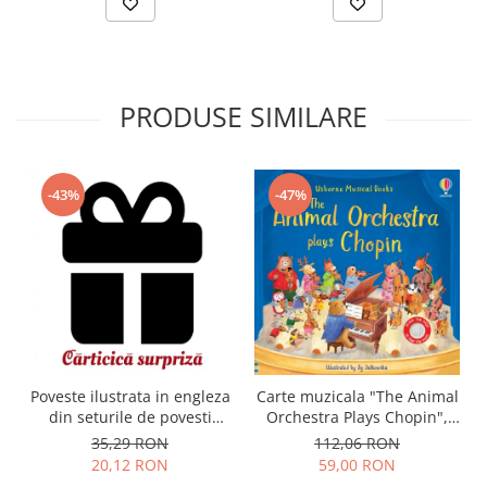
PRODUSE SIMILARE
-43%
-47%
Carte muzicala "The Animal
Poveste ilustrata in engleza
Orchestra Plays Chopin",
din seturile de povesti
cartonata, Usborne
Usborne
112,06 RON
35,29 RON
59,00 RON
20,12 RON