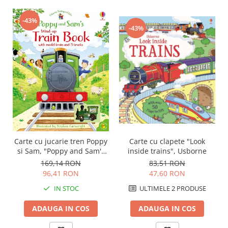
-43%
-43%
Carte cu jucarie tren Poppy
Carte cu clapete "Look
si Sam, "Poppy and Sam's
inside trains", Usborne
Wind-up Train Book",
169,14 RON
83,51 RON
Usborne
96,41 RON
47,60 RON
IN STOC
ULTIMELE 2 PRODUSE
ADAUGA IN COS
ADAUGA IN COS