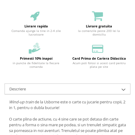
Livrare rapida
Livrare gratuita
Comanda ajunge la tine in 2-4 zile
la comenzile peste 200 lei la
lucratoare
domiciliu
Primesti 10% inapoi
Card Prima de Cariera Didactica
in puncte de fidelitate la fiecare
Acum poti folosi si acest card pentru
comanda
plata pe site
Descriere
Wind-up train
de la Usborne este o carte cu jucarie pentru copii, 2
in 1, pentru o dubla bucurie!
O carte plina de actiune, cu 4 sine care se pot detasa din carte
pentru a forma o sina mare pe podea, si un trenulet simpatic gata
sa porneasca in noi aventuri. Trenuletul se poate plimba atat pe