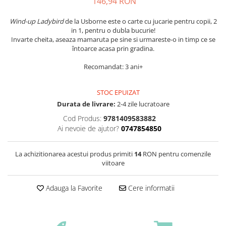
146,94 RON
Wind-up Ladybird
de la Usborne este o carte cu jucarie pentru copii, 2
in 1, pentru o dubla bucurie!
Invarte cheita, aseaza mamaruta pe sine si urmareste-o in timp ce se
întoarce acasa prin gradina.
Recomandat: 3 ani+
STOC EPUIZAT
Durata de livrare:
2-4 zile lucratoare
Cod Produs:
9781409583882
Ai nevoie de ajutor?
0747854850
La achizitionarea acestui produs primiti
14
RON pentru comenzile
viitoare
Adauga la Favorite
Cere informatii