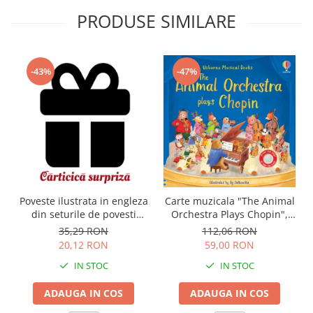
PRODUSE SIMILARE
-43%
-47%
Carte muzicala "The Animal
Poveste ilustrata in engleza
Orchestra Plays Chopin",
din seturile de povesti
cartonata, Usborne
Usborne
112,06 RON
35,29 RON
59,00 RON
20,12 RON
IN STOC
IN STOC
ADAUGA IN COS
ADAUGA IN COS