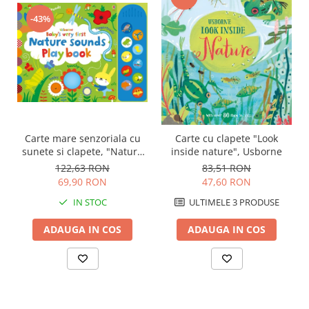
-43%
Carte mare senzoriala cu
Carte cu clapete "Look
sunete si clapete, "Nature
inside nature", Usborne
sounds Playbook",
122,63 RON
83,51 RON
cartonata, Usborne
69,90 RON
47,60 RON
IN STOC
ULTIMELE 3 PRODUSE
ADAUGA IN COS
ADAUGA IN COS