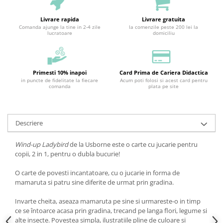
Livrare rapida
Livrare gratuita
Comanda ajunge la tine in 2-4 zile
la comenzile peste 200 lei la
lucratoare
domiciliu
Primesti 10% inapoi
Card Prima de Cariera Didactica
in puncte de fidelitate la fiecare
Acum poti folosi si acest card pentru
comanda
plata pe site
Descriere
Wind-up Ladybird
de la Usborne este o carte cu jucarie pentru
copii, 2 in 1, pentru o dubla bucurie!
O carte de povesti incantatoare, cu o jucarie in forma de
mamaruta si patru sine diferite de urmat prin gradina.
Invarte cheita, aseaza mamaruta pe sine si urmareste-o in timp
ce se întoarce acasa prin gradina, trecand pe langa flori, legume si
alte insecte. Povestea simpla, ilustratiile pline de culoare si