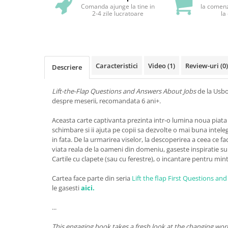
Comanda ajunge la tine in
la comenz
2-4 zile lucratoare
la
Caracteristici
Video
(1)
Review-uri
(0)
Descriere
Lift-the-Flap Questions and Answers About Jobs
de la Usbo
despre meserii, recomandata 6 ani+.
Aceasta carte captivanta prezinta intr-o lumina noua piata
schimbare si ii ajuta pe copii sa dezvolte o mai buna intele
in fata. De la urmarirea viselor, la descoperirea a ceea ce fac 
viata reala de la oameni din domeniu, gaseste inspiratie su
Cartile cu clapete (sau cu ferestre), o incantare pentru mint
Cartea face parte din seria
Lift the flap First Questions an
le gasesti
aici.
...
This engaging book takes a fresh look at the changing wor