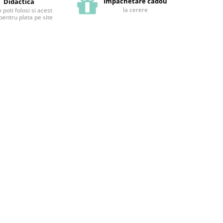
Impachetare cadou
Didactica
la cerere
poti folosi si acest
pentru plata pe site