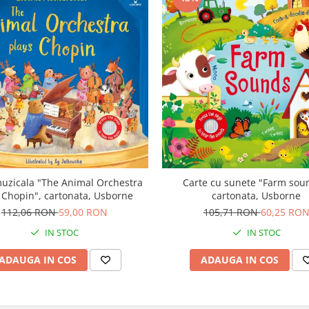
uzicala "The Animal Orchestra
Carte cu sunete "Farm sou
 Chopin", cartonata, Usborne
cartonata, Usborne
112,06 RON
59,00 RON
105,71 RON
60,25 RO
IN STOC
IN STOC
ADAUGA IN COS
ADAUGA IN COS