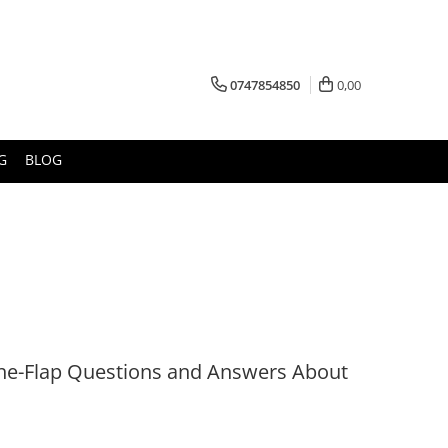
0747854850
0,00
G
BLOG
-the-Flap Questions and Answers About