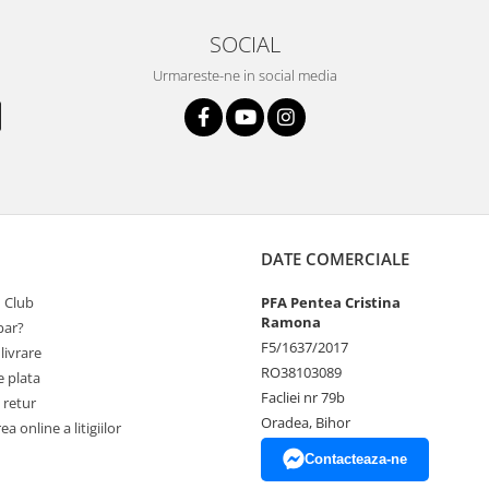
SOCIAL
Urmareste-ne in social media
DATE COMERCIALE
 Club
PFA Pentea Cristina
Ramona
ar?
F5/1637/2017
livrare
RO38103089
 plata
Facliei nr 79b
 retur
Oradea, Bihor
a online a litigiilor
Contacteaza-ne