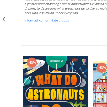
a greater understanding of what opportunities lie ahead o
dreams, to discovering what grown-ups do all day, to real-l
field, find inspiration under every flap.
Informatii conformitate produs
-43%
-43%