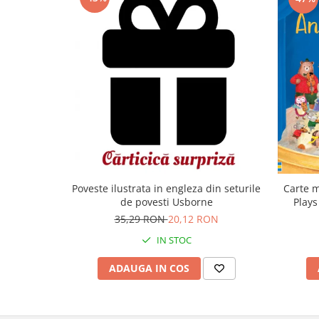
Carte m
Poveste ilustrata in engleza din seturile
Plays
de povesti Usborne
35,29 RON
20,12 RON
IN STOC
ADAUGA IN COS