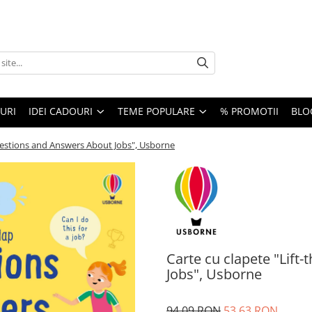
URI
IDEI CADOURI
TEME POPULARE
% PROMOTII
BLO
Questions and Answers About Jobs", Usborne
Carte cu clapete "Lift
Jobs", Usborne
94,09 RON
53,63 RON