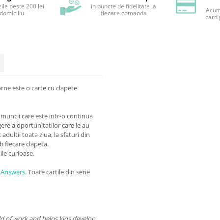
ile peste 200 lei
in puncte de fidelitate la
Acum 
 domiciliu
fiecare comanda
card 
rne este o carte cu clapete
 muncii care este intr-o continua
gere a oportunitatilor care le au
adultii toata ziua, la sfaturi din
b fiecare clapeta.
ile curioase.
d Answers
. Toate cartile din serie
ld of work and helps kids develop