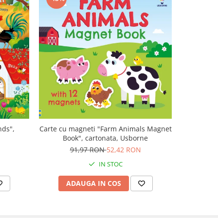
-47%
nds",
Carte cu magneti "Farm Animals Magnet
Carte muz
Book", cartonata, Usborne
Plays V
N
91,97 RON
52,42 RON
1
IN STOC
ADAUGA IN COS
AD