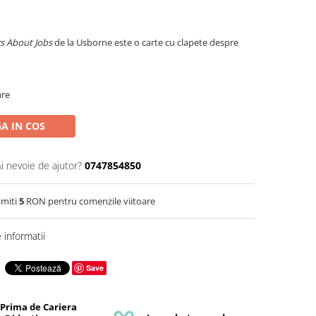
rs About Jobs
de la Usborne este o carte cu clapete despre
are
A IN COS
Ai nevoie de ajutor?
0747854850
imiti
5
RON pentru comenzile viitoare
informatii
Save
 Prima de Cariera