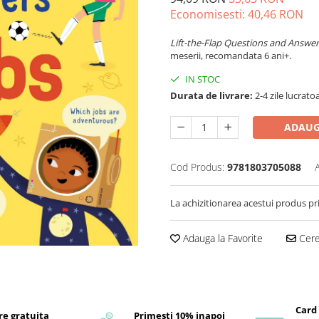
Economisesti:
40,46
RON
Lift-the-Flap Questions and Answe
meserii, recomandata 6 ani+.
IN STOC
Durata de livrare:
2-4 zile lucrato
ADAUG
Cod Produs:
9781803705088
La achizitionarea acestui produs pr
Adauga la Favorite
Cere 
Card
re gratuita
Primesti 10% inapoi