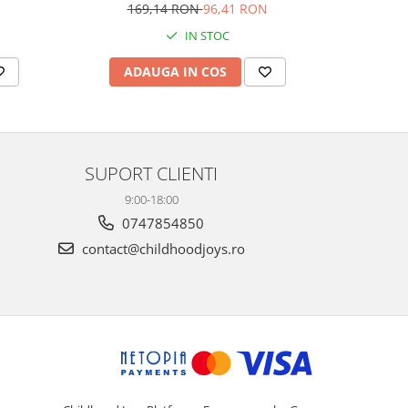
N
169,14 RON
96,41 RON
1
IN STOC
ADAUGA IN COS
AD
SUPORT CLIENTI
9:00-18:00
0747854850
contact@childhoodjoys.ro