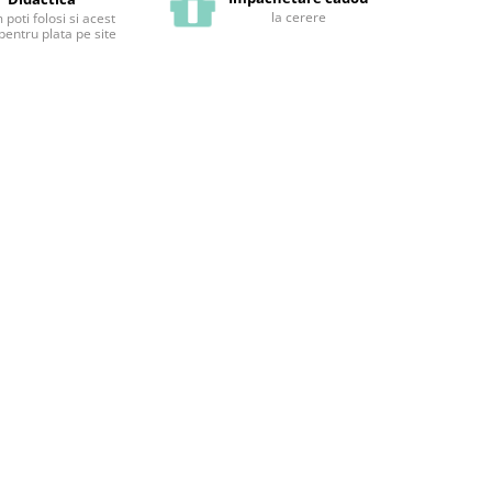
la cerere
poti folosi si acest
pentru plata pe site