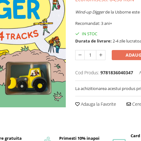
Wind-up Digger
de la Usborne este o
Recomandat: 3 ani+
IN STOC
Durata de livrare:
2-4 zile lucrato
ADAUG
Cod Produs:
9781836040347
La achizitionarea acestui produs pr
Adauga la Favorite
Cere 
Card
re gratuita
Primesti 10% inapoi