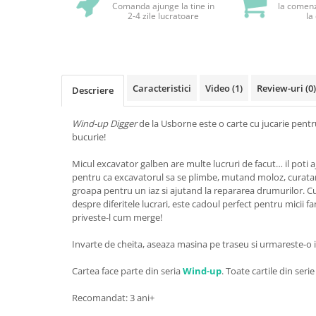
Comanda ajunge la tine in
la comenz
2-4 zile lucratoare
la
Caracteristici
Video
(1)
Review-uri
(0)
Descriere
Wind-up Digger
de la Usborne este o carte cu jucarie pentru
bucurie!
Micul excavator galben are multe lucruri de facut… il poti 
pentru ca excavatorul sa se plimbe, mutand moloz, curata
groapa pentru un iaz si ajutand la repararea drumurilor. Cu
despre diferitele lucrari, este cadoul perfect pentru micii fani
priveste-l cum merge!
Invarte de cheita, aseaza masina pe traseu si urmareste-o in
Cartea face parte din seria
Wind-up
. Toate cartile din serie
Recomandat: 3 ani+