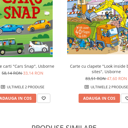
de carti "Cars Snap", Usborne
Carte cu clapete "Look inside 
sites", Usborne
58,14 RON
33,14 RON
83,51 RON
47,60 RON
ULTIMELE 2 PRODUSE
ULTIMELE 2 PRODUSE
ADAUGA IN COS
ADAUGA IN COS
PRODUSE SIMILARE