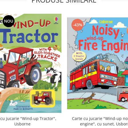
NOU
-43%
 cu jucarie "Wind-up Tractor",
Carte cu jucarie "Wind-up noi
Usborne
engine", cu sunet, Usbo