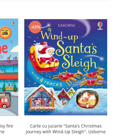
-43%
-43%
sy fire
Carte cu jucarie "Santa's Christmas
Carte cu 
rne
Journey with Wind-Up Sleigh", Usborne