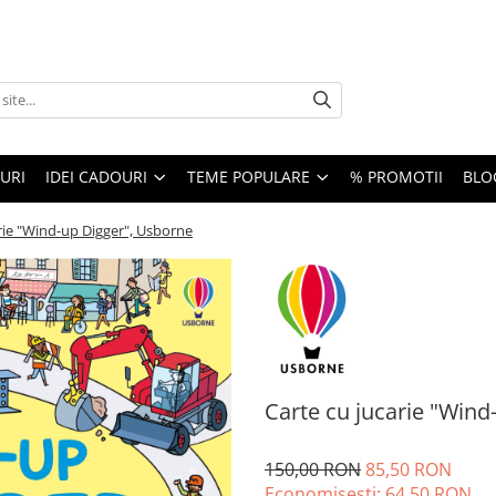
URI
IDEI CADOURI
TEME POPULARE
% PROMOTII
BLO
rie "Wind-up Digger", Usborne
Carte cu jucarie "Wind
150,00 RON
85,50 RON
Economisesti:
64,50
RON