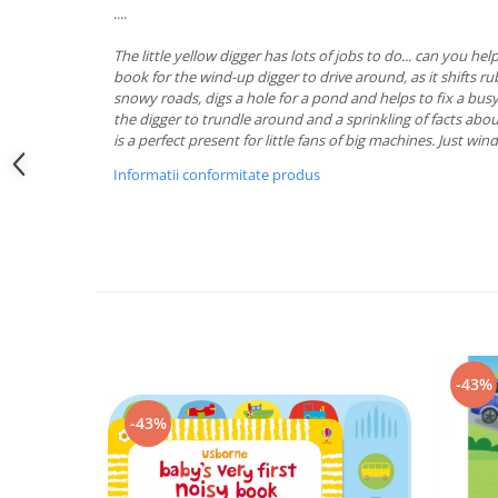
....
The little yellow digger has lots of jobs to do... can you hel
book for the wind-up digger to drive around, as it shifts rub
snowy roads, digs a hole for a pond and helps to fix a bus
the digger to trundle around and a sprinkling of facts about
is a perfect present for little fans of big machines. Just win
Informatii conformitate produs
-43%
-43%