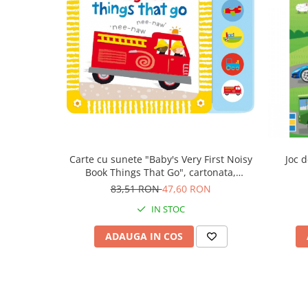
Carte cu sunete "Baby's Very First Noisy
Joc 
Book Things That Go", cartonata,
Usborne
83,51 RON
47,60 RON
IN STOC
ADAUGA IN COS