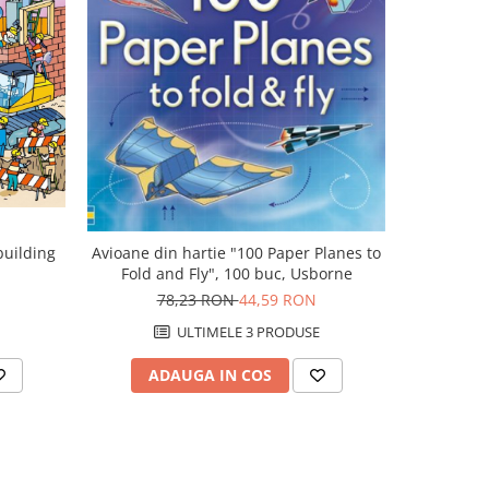
-43%
building
Avioane din hartie "100 Paper Planes to
Avioane di
Fold and Fly", 100 buc, Usborne
Fold a
78,23 RON
44,59 RON
7
ULTIMELE 3 PRODUSE
ADAUGA IN COS
AD