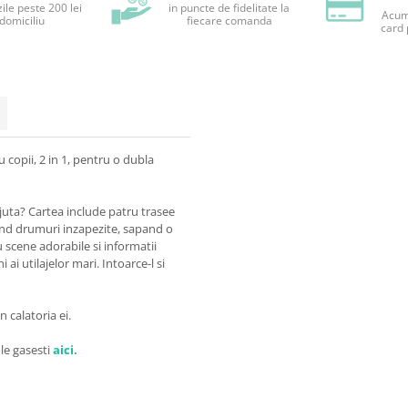
ile peste 200 lei
in puncte de fidelitate la
Acum 
 domiciliu
fiecare comanda
card 
 copii, 2 in 1, pentru o dubla
ajuta? Cartea include patru trasee
nd drumuri inzapezite, sapand o
 scene adorabile si informatii
 ai utilajelor mari. Intoarce-l si
 calatoria ei.
 le gasesti
aici.