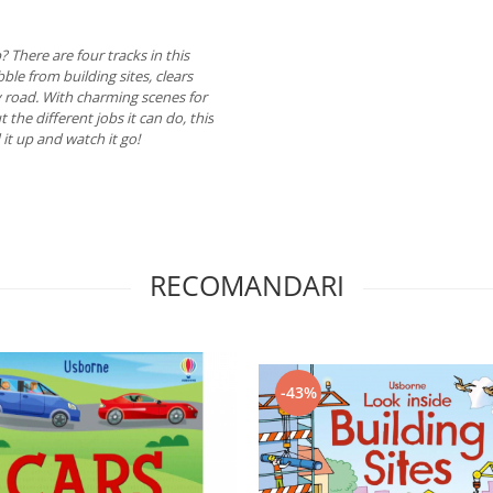
p? There are four tracks in this
ble from building sites, clears
y road. With charming scenes for
 the different jobs it can do, this
d it up and watch it go!
RECOMANDARI
-43%