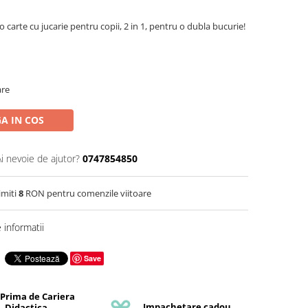
 carte cu jucarie pentru copii, 2 in 1, pentru o dubla bucurie!
are
A IN COS
Ai nevoie de ajutor?
0747854850
imiti
8
RON pentru comenzile viitoare
informatii
Save
 Prima de Cariera
Impachetare cadou
Didactica