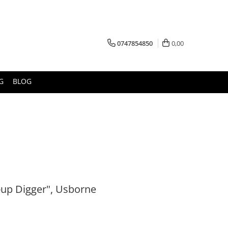
0747854850
0,00
G
BLOG
-up Digger", Usborne