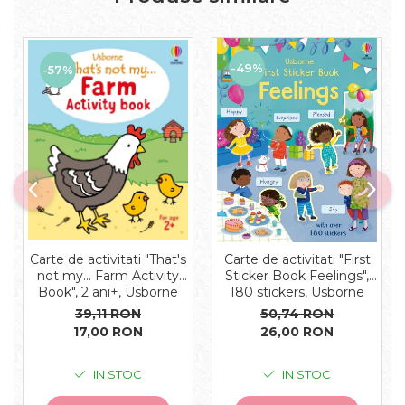
-49%
-57%
Carte de activitati "That's
Carte de activitati "First
not my... Farm Activity
Sticker Book Feelings",
Book", 2 ani+, Usborne
180 stickers, Usborne
39,11 RON
50,74 RON
17,00 RON
26,00 RON
IN STOC
IN STOC