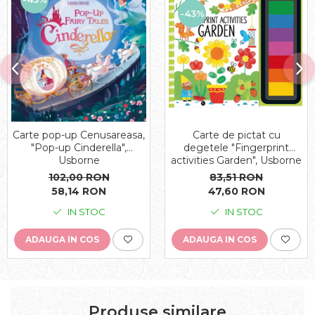
-43%
Carte pop-up Cenusareasa,
Carte de pictat cu
"Pop-up Cinderella",
degetele "Fingerprint
Usborne
activities Garden", Usborne
102,00 RON
83,51 RON
58,14 RON
47,60 RON
IN STOC
IN STOC
ADAUGA IN COS
ADAUGA IN COS
Produse similare