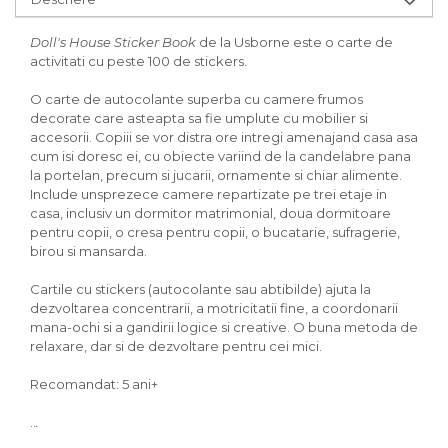
Doll's House Sticker Book
de la Usborne este o carte de
activitati cu peste 100 de stickers.
O carte de autocolante superba cu camere frumos
decorate care asteapta sa fie umplute cu mobilier si
accesorii. Copiii se vor distra ore intregi amenajand casa asa
cum isi doresc ei, cu obiecte variind de la candelabre pana
la portelan, precum si jucarii, ornamente si chiar alimente.
Include unsprezece camere repartizate pe trei etaje in
casa, inclusiv un dormitor matrimonial, doua dormitoare
pentru copii, o cresa pentru copii, o bucatarie, sufragerie,
birou si mansarda.
Cartile cu stickers (autocolante sau abtibilde) ajuta la
dezvoltarea concentrarii, a motricitatii fine, a coordonarii
mana-ochi si a gandirii logice si creative. O buna metoda de
relaxare, dar si de dezvoltare pentru cei mici.
Recomandat: 5 ani+
..
.