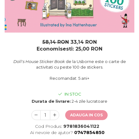
oceane
58,14 RON
33,14 RON
Economisesti:
25,00
RON
Doll's House Sticker Book
de la Usborne este o carte de
activitati cu peste 100 de stickers.
Recomandat: 5 ani+
IN STOC
Durata de livrare:
2-4 zile lucratoare
ADAUGA IN COS
Cod Produs:
9781836041122
Ai nevoie de ajutor?
0747854850