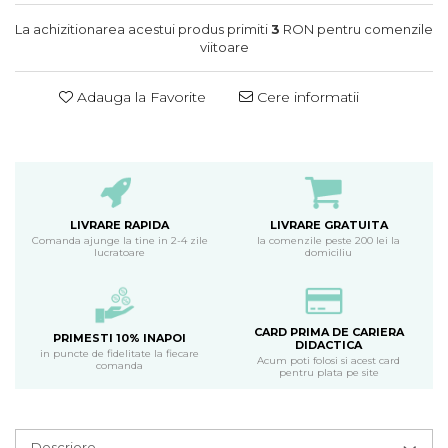
La achizitionarea acestui produs primiti
3
RON pentru comenzile
viitoare
Adauga la Favorite
Cere informatii
LIVRARE RAPIDA
LIVRARE GRATUITA
Comanda ajunge la tine in 2-4 zile
la comenzile peste 200 lei la
lucratoare
domiciliu
CARD PRIMA DE CARIERA
PRIMESTI 10% INAPOI
DIDACTICA
in puncte de fidelitate la fiecare
Acum poti folosi si acest card
comanda
pentru plata pe site
Descriere