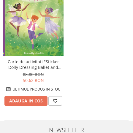
Carte de activitati "Sticker
Dolly Dressing Ballet and
Dancing Fairies", format A4,
88,80 RON
Usborne
50,62 RON
ULTIMUL PRODUS IN STOC
ADAUGA IN COS
NEWSLETTER