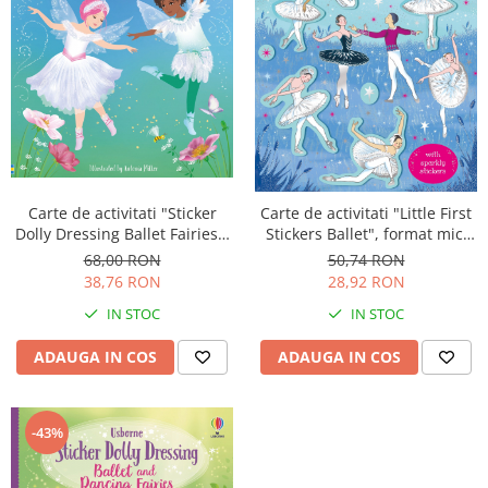
Carte de activitati "Sticker
Carte de activitati "Little First
Dolly Dressing Ballet Fairies",
Stickers Ballet", format mic,
format A4, Usborne
200 stickers, Usborne
68,00 RON
50,74 RON
38,76 RON
28,92 RON
IN STOC
IN STOC
ADAUGA IN COS
ADAUGA IN COS
-43%