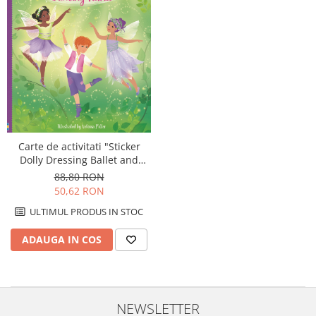
Carte de activitati "Sticker
Dolly Dressing Ballet and
Dancing Fairies", format A4,
88,80 RON
Usborne
50,62 RON
ULTIMUL PRODUS IN STOC
ADAUGA IN COS
NEWSLETTER