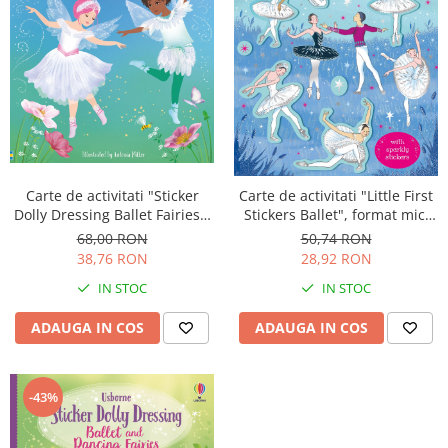
Carte de activitati "Sticker
Carte de activitati "Little First
Dolly Dressing Ballet Fairies",
Stickers Ballet", format mic,
format A4, Usborne
200 stickers, Usborne
68,00 RON
50,74 RON
38,76 RON
28,92 RON
IN STOC
IN STOC
ADAUGA IN COS
ADAUGA IN COS
-43%